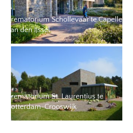
Crematorium Schollevaar te Capelle
aan den IJssel
Crematorium St. Laurentius te
Rotterdam-Crooswijk