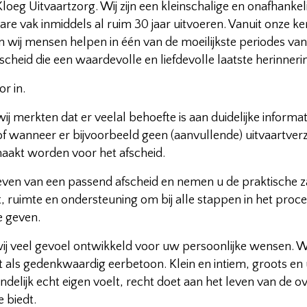
Kloeg Uitvaartzorg. Wij zijn een kleinschalige en onafhanke
 vak inmiddels al ruim 30 jaar uitvoeren. Vanuit onze ker
n wij mensen helpen in één van de moeilijkste periodes van 
eid die een waardevolle en liefdevolle laatste herinnering
r in.
merkten dat er veelal behoefte is aan duidelijke informati
of wanneer er bijvoorbeeld geen (aanvullende) uitvaartverz
maakt worden voor het afscheid.
even van een passend afscheid en nemen u de praktische za
t, ruimte en ondersteuning om bij alle stappen in het proc
e geven.
ij veel gevoel ontwikkeld voor uw persoonlijke wensen. W
als gedenkwaardig eerbetoon. Klein en intiem, groots en ui
iteindelijk echt eigen voelt, recht doet aan het leven van de
 biedt.