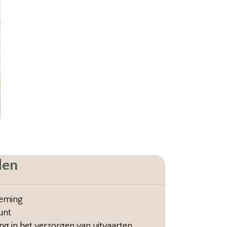
den
neming
unt
ring in het verzorgen van uitvaarten