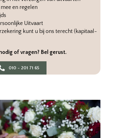
n mee en regelen
jds
soonlijke Uitvaart
rzekering kunt u bij ons terecht (kapitaal-
nodig of vragen? Bel gerust.
010 - 201 71 65