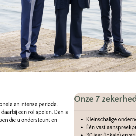
Onze 7 zekerhe
onele en intense periode.
aarbij een rol spelen. Dan is
Kleinschalige onder
ben die u ondersteunt en
Één vast aanspreekp
30 jaar (lokale) erva